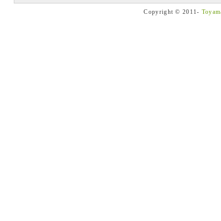
Copyright © 2011-
Toyama