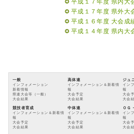
平成１７年度 県内大
平成１７年度 県外大
平成１６年度 大会成
平成１４年度 県内大
一般
高体連
ジュ
インフォメーション
インフォメーション＆新着情
イン
新着情報
報
報
県連大会等（一般）
大会予定
大会
大会結果
大会結果
大会
競技者育成
中体連
ＯＧ
インフォメーション＆新着情
インフォメーション＆新着情
イン
報
報
報
大会予定
大会予定
大会
大会結果
大会結果
大会