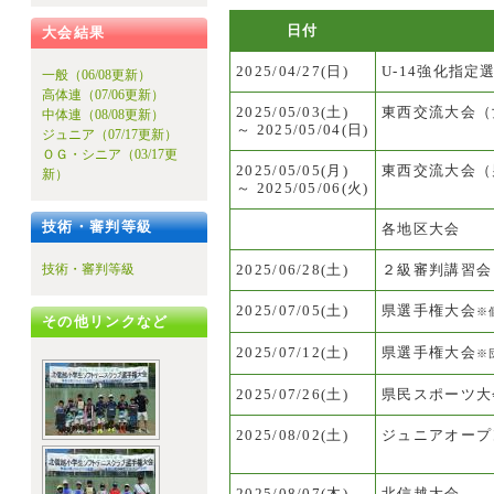
日付
大会結果
2025/04/27(日)
U-14強化指定
一般（06/08更新）
高体連（07/06更新）
2025/05/03(土)
東西交流大会（
中体連（08/08更新）
～
2025/05/04(日)
ジュニア（07/17更新）
ＯＧ・シニア（03/17更
2025/05/05(月)
東西交流大会（
新）
～
2025/05/06(火)
技術・審判等級
各地区大会
技術・審判等級
2025/06/28(土)
２級審判講習会
2025/07/05(土)
県選手権大会
※
その他リンクなど
2025/07/12(土)
県選手権大会
※
2025/07/26(土)
県民スポーツ大
2025/08/02(土)
ジュニアオープ
2025/08/07(木)
北信越大会