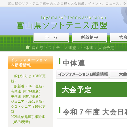
富山県のソフトテニス選手の大会日程と大会結果、イベント、ニュース、ラ
富山県ソフトテニス連盟
>
中体連
> 大会予定
インフォメーション
中体連
＆新着情報
一般お知らせ（08/08更
新）
一般新着（01/15更新）
大会予定
高体連（01/14更新）
中体連（08/07更新）
ジュニア（02/12更新）
ＯＧ・シニア（10/30更
令和７年度 大会日
新）
2026北信越選手権関連
（05/24更新）