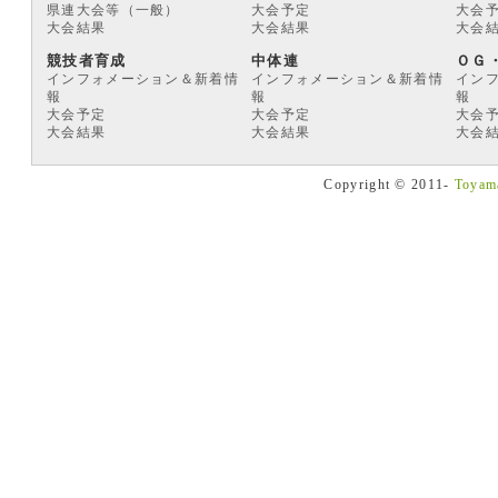
県連大会等（一般）
大会予定
大会
大会結果
大会結果
大会
競技者育成
中体連
ＯＧ
インフォメーション＆新着情
インフォメーション＆新着情
イン
報
報
報
大会予定
大会予定
大会
大会結果
大会結果
大会
Copyright © 2011-
Toyama