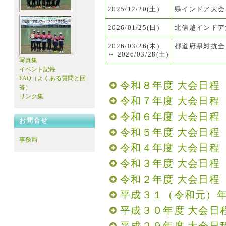
2025/12/20(土)
県インドア大会
2026/01/25(日)
北信越インドア
2026/03/26(木)
都道府県対抗全
～
2026/03/28(土)
写真集
イベント記録
FAQ（よくある質問と回
令和８年度 大会日程
答）
リンク集
令和７年度 大会日程
令和６年度 大会日程
お問合せ
令和５年度 大会日程
事務局
令和４年度 大会日程
令和３年度 大会日程
令和２年度 大会日程
平成３１（令和元）年
平成３０年度 大会日