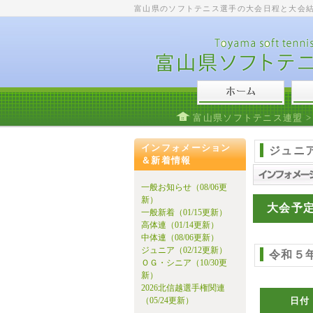
富山県のソフトテニス選手の大会日程と大会
富山県ソフトテニス連盟
インフォメーション
ジュニ
＆新着情報
一般お知らせ（08/06更
新）
大会予
一般新着（01/15更新）
高体連（01/14更新）
中体連（08/06更新）
ジュニア（02/12更新）
令和５
ＯＧ・シニア（10/30更
新）
2026北信越選手権関連
（05/24更新）
日付