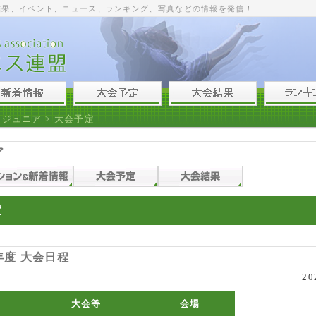
結果、イベント、ニュース、ランキング、写真などの情報を発信！
>
ジュニア
> 大会予定
ア
定
年度 大会日程
20
大会等
会場