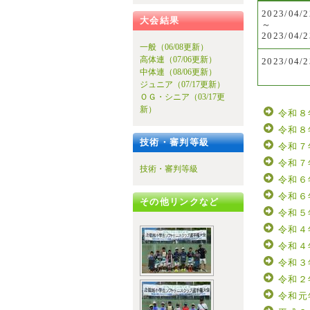
2023/04/
大会結果
～
2023/04/
一般（06/08更新）
高体連（07/06更新）
2023/04/
中体連（08/06更新）
ジュニア（07/17更新）
ＯＧ・シニア（03/17更
新）
令和８
令和８
技術・審判等級
令和７
令和７
技術・審判等級
令和６
令和６
その他リンクなど
令和５
令和４
令和４
令和３
令和２
令和元