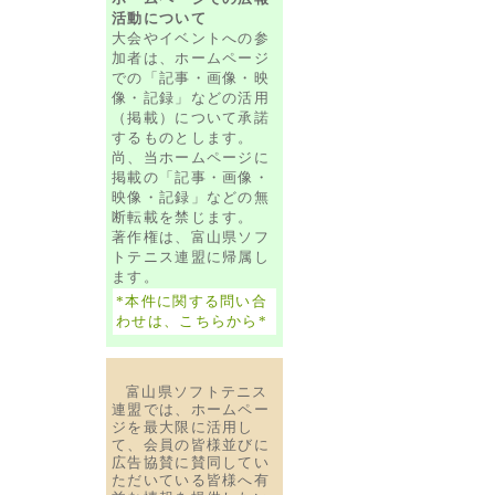
活動について
大会やイベントへの参
加者は、ホームページ
での「記事・画像・映
像・記録」などの活用
（掲載）について承諾
するものとします。
尚、当ホームページに
掲載の「記事・画像・
映像・記録」などの無
断転載を禁じます。
著作権は、富山県ソフ
トテニス連盟に帰属し
ます。
*本件に関する問い合
わせは、こちらから*
富山県ソフトテニス
連盟では、ホームペー
ジを最大限に活用し
て、会員の皆様並びに
広告協賛に賛同してい
ただいている皆様へ有