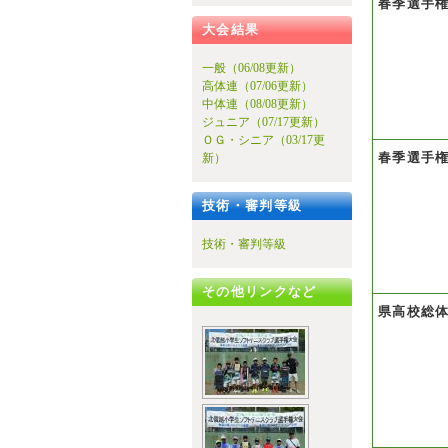
春季選手
大会結果
一般（06/08更新）
高体連（07/06更新）
中体連（08/08更新）
ジュニア（07/17更新）
ＯＧ・シニア（03/17更
春季選手
新）
技術・審判等級
技術・審判等級
その他リンクなど
県高校総