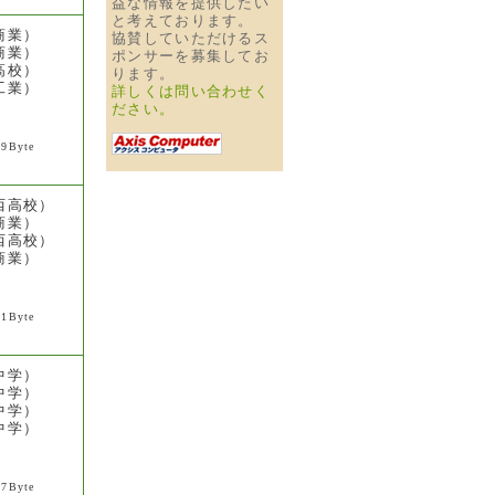
益な情報を提供したい
と考えております。
商業）
協賛していただけるス
商業）
ポンサーを募集してお
高校）
ります。
工業）
詳しくは問い合わせく
ださい。
49Byte
西高校）
商業）
西高校）
商業）
61Byte
中学）
中学）
中学）
中学）
67Byte