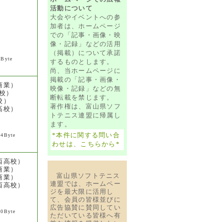
活動について
大会やイベントへの参
加者は、ホームページ
での「記事・画像・映
像・記録」などの活用
（掲載）について承諾
8Byte
するものとします。
尚、当ホームページに
掲載の「記事・画像・
商業）
映像・記録」などの無
校）
断転載を禁じます。
校）
著作権は、富山県ソフ
高校）
トテニス連盟に帰属し
ます。
*本件に関する問い合
84Byte
わせは、こちらから*
西高校）
商業）
富山県ソフトテニス
商業）
連盟では、ホームペー
西高校）
ジを最大限に活用し
て、会員の皆様並びに
広告協賛に賛同してい
90Byte
ただいている皆様へ有