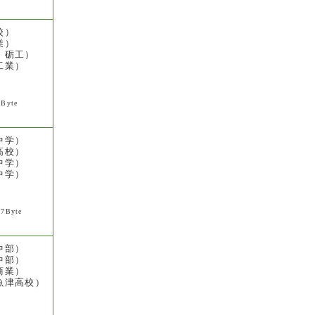
校）
業）
・砺工）
工業）
5Byte
中学）
高校）
中学）
中学）
77Byte
中部）
中部）
商業）
魚津高校）