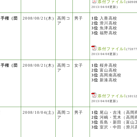
添付ファイル1
(6090
2013/04/08更新)
選手権（団
2008/08/21(木)
高岡コ
男子
1位
入善高校
ア
2位
滑川高校
3位
魚津高校
3位
福野高校
添付ファイル1
(7597
2013/04/08更新)
選手権（団
2008/08/21(木)
高岡コ
女子
1位
桜井高校
ア
2位
富山高校
3位
高岡南高校
3位
新湊高校
添付ファイル1
(1015
2013/04/08更新)
権
2008/10/04(土)
高岡コ
男子
1位
尾山・吉滝（高岡
ア
2位
河嶋・荒木（高岡
3位
長島・新田（富山
3位
室沢・中田（滑川