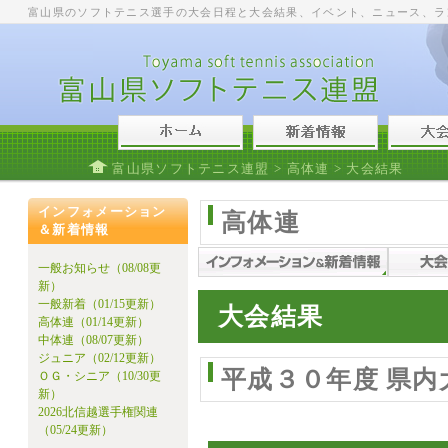
富山県のソフトテニス選手の大会日程と大会結果、イベント、ニュース、ラ
富山県ソフトテニス連盟
>
高体連
> 大会結果
インフォメーション
高体連
＆新着情報
一般お知らせ（08/08更
新）
一般新着（01/15更新）
大会結果
高体連（01/14更新）
中体連（08/07更新）
ジュニア（02/12更新）
平成３０年度 県内
ＯＧ・シニア（10/30更
新）
2026北信越選手権関連
（05/24更新）