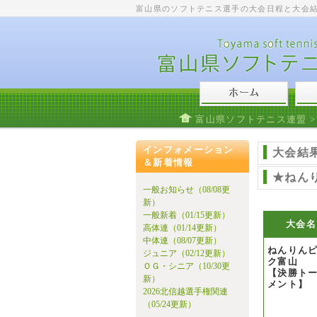
富山県のソフトテニス選手の大会日程と大会
富山県ソフトテニス連盟
インフォメーション
大会結
＆新着情報
★ねん
一般お知らせ（08/08更
新）
一般新着（01/15更新）
大会名
高体連（01/14更新）
中体連（08/07更新）
ねんりん
ジュニア（02/12更新）
ク富山
ＯＧ・シニア（10/30更
【決勝ト
新）
メント】
2026北信越選手権関連
（05/24更新）