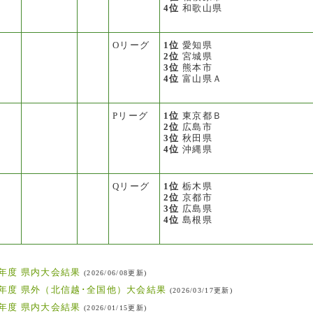
4位
和歌山県
Oリーグ
1位
愛知県
2位
宮城県
3位
熊本市
4位
富山県Ａ
Pリーグ
1位
東京都Ｂ
2位
広島市
3位
秋田県
4位
沖縄県
Qリーグ
1位
栃木県
2位
京都市
3位
広島県
4位
島根県
年度 県内大会結果
(2026/06/08更新)
年度 県外（北信越･全国他）大会結果
(2026/03/17更新)
年度 県内大会結果
(2026/01/15更新)