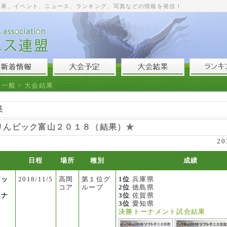
結果、イベント、ニュース、ランキング、写真などの情報を発信！
>
一般
> 大会結果
果
りんピック富山２０１８（結果）★
20
日程
場所
種別
成績
ピッ
2018/11/5
高岡
第１位グ
1位
兵庫県
コア
ループ
2位
徳島県
ーナ
3位
佐賀県
3位
愛知県
決勝トーナメント試合結果