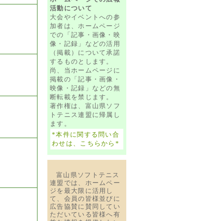
活動について
大会やイベントへの参
加者は、ホームページ
での「記事・画像・映
像・記録」などの活用
（掲載）について承諾
するものとします。
尚、当ホームページに
掲載の「記事・画像・
映像・記録」などの無
断転載を禁じます。
著作権は、富山県ソフ
トテニス連盟に帰属し
ます。
*本件に関する問い合
わせは、こちらから*
富山県ソフトテニス
連盟では、ホームペー
ジを最大限に活用し
て、会員の皆様並びに
広告協賛に賛同してい
ただいている皆様へ有