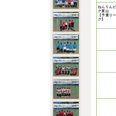
ねんりん
ク富山
【予選リ
グ】