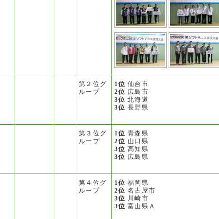
第２位グ
1位
仙台市
ループ
2位
広島市
3位
北海道
3位
長野県
第３位グ
1位
青森県
ループ
2位
山口県
3位
高知県
3位
広島県
第４位グ
1位
福岡県
ループ
2位
名古屋市
3位
川崎市
3位
富山県Ａ