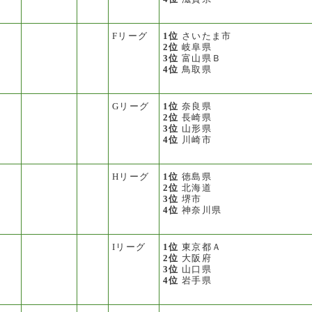
Fリーグ
1位
さいたま市
2位
岐阜県
3位
富山県Ｂ
4位
鳥取県
Gリーグ
1位
奈良県
2位
長崎県
3位
山形県
4位
川崎市
Hリーグ
1位
徳島県
2位
北海道
3位
堺市
4位
神奈川県
Iリーグ
1位
東京都Ａ
2位
大阪府
3位
山口県
4位
岩手県