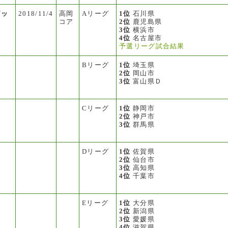
ピッ
2018/11/4
高岡
Aリーグ
1位
石川県
コア
2位
鹿児島県
ー
3位
横浜市
4位
名古屋市
予選リーグ試合結果
Bリーグ
1位
埼玉県
2位
岡山市
3位
富山県Ｄ
Cリーグ
1位
静岡市
2位
神戸市
3位
群馬県
Dリーグ
1位
佐賀県
2位
仙台市
3位
高知県
4位
千葉市
Eリーグ
1位
大分県
2位
新潟県
3位
愛媛県
4位
滋賀県