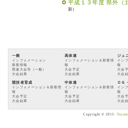
平成１３年度 県外（
新)
一般
高体連
ジュ
インフォメーション
インフォメーション＆新着情
イン
新着情報
報
報
県連大会等（一般）
大会予定
大会
大会結果
大会結果
大会
競技者育成
中体連
ＯＧ
インフォメーション＆新着情
インフォメーション＆新着情
イン
報
報
報
大会予定
大会予定
大会
大会結果
大会結果
大会
Copyright © 2011-
Toyama