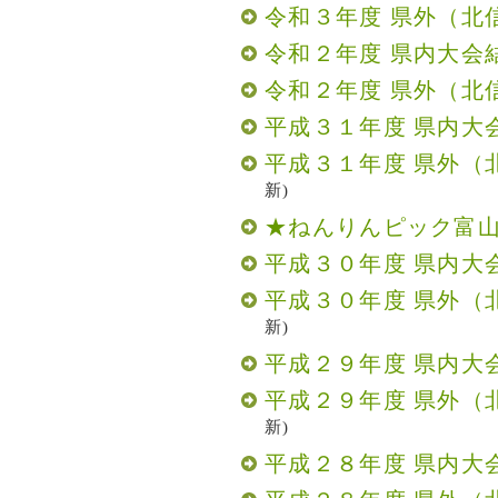
令和３年度 県外（北
令和２年度 県内大会
令和２年度 県外（北
平成３１年度 県内大
平成３１年度 県外（
新)
★ねんりんピック富
平成３０年度 県内大
平成３０年度 県外（
新)
平成２９年度 県内大
平成２９年度 県外（
新)
平成２８年度 県内大