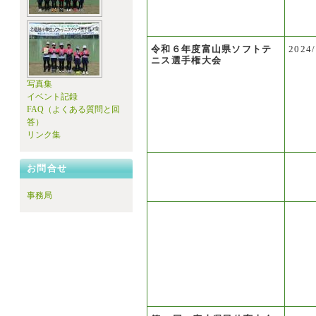
令和６年度富山県ソフトテ
2024/
ニス選手権大会
写真集
イベント記録
FAQ（よくある質問と回
答）
リンク集
お問合せ
事務局