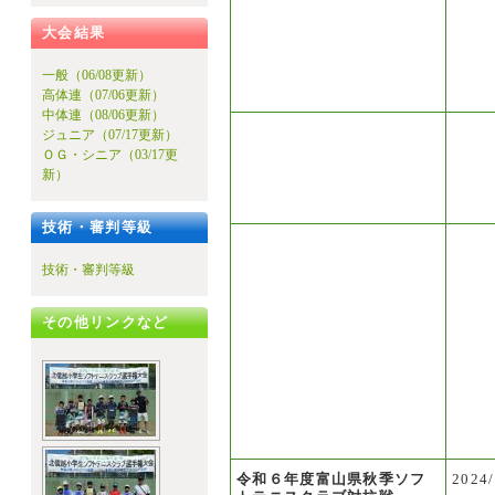
大会結果
一般（06/08更新）
高体連（07/06更新）
中体連（08/06更新）
ジュニア（07/17更新）
ＯＧ・シニア（03/17更
新）
技術・審判等級
技術・審判等級
その他リンクなど
令和６年度富山県秋季ソフ
2024/