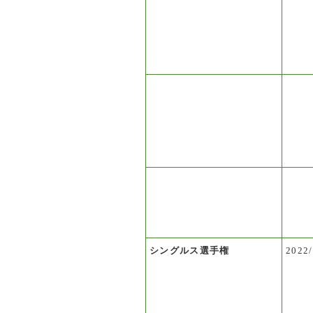
シングルス選手権
2022/